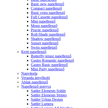
Basic new napellenző
Compact napellenző
Basic extra napellenző
Full Cassette napellenző
Mini napellenző
Mono napellenző
Practic napellenző
Roll-Shade napellenző
Shadow napellenző
Sunset napellenző
Swiss napellenző
Kerti napellenző
Butterfly terasz napellenző
Gastro Romantic napellenző
Gastro Basic napellenző
Mini Party napellenző
Napvitorla
Veranda árnyékoló
Ablak napellenző
Napellenző ponyva
Sattler Elements Solids
Sattler Elements Stripes
Sattler Urban Design
Sattler Lumera