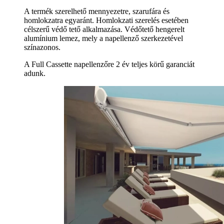
A termék szerelhető mennyezetre, szarufára és
homlokzatra egyaránt. Homlokzati szerelés esetében
célszerű védő tető alkalmazása. Védőtető hengerelt
alumínium lemez, mely a napellenző szerkezetével
színazonos.
A Full Cassette napellenzőre 2 év teljes körű garanciát
adunk.