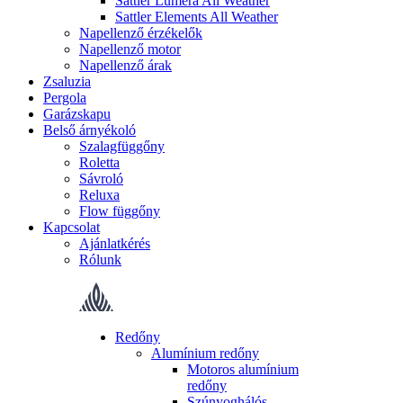
Sattler Lumera All Weather
Sattler Elements All Weather
Napellenző érzékelők
Napellenző motor
Napellenző árak
Zsaluzia
Pergola
Garázskapu
Belső árnyékoló
Szalagfüggőny
Roletta
Sávroló
Reluxa
Flow függőny
Kapcsolat
Ajánlatkérés
Rólunk
Redőny
Alumínium redőny
Motoros alumínium
redőny
Szúnyoghálós