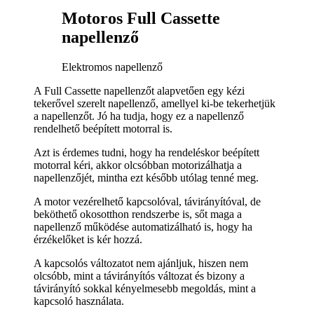
Motoros Full Cassette
napellenző
Elektromos napellenző
A Full Cassette napellenzőt alapvetően egy kézi
tekerővel szerelt napellenző, amellyel ki-be tekerhetjük
a napellenzőt. Jó ha tudja, hogy ez a napellenző
rendelhető beépített motorral is.
Azt is érdemes tudni, hogy ha rendeléskor beépített
motorral kéri, akkor olcsóbban motorizálhatja a
napellenzőjét, mintha ezt később utólag tenné meg.
A motor vezérelhető kapcsolóval, távirányítóval, de
beköthető okosotthon rendszerbe is, sőt maga a
napellenző működése automatizálható is, hogy ha
érzékelőket is kér hozzá.
A kapcsolós változatot nem ajánljuk, hiszen nem
olcsóbb, mint a távirányítós változat és bizony a
távirányító sokkal kényelmesebb megoldás, mint a
kapcsoló használata.