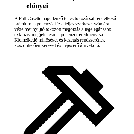
előnyei
A Full Casette napellenző teljes tokozással rendelkező
prémium napellenző. Ez a teljes szerkezet számára
védelmet nyújtó tokozott megoldás a legelegánsabb,
exkluzív megjelenésű napellenzőt eredményezi.
Kiemelkedő minőséget és kazettás rendszerének
köszönhetően keresett és népszerű árnyékoló.