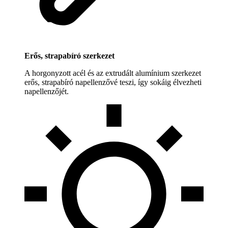
Erős, strapabíró szerkezet
A horgonyzott acél és az extrudált alumínium szerkezet
erős, strapabíró napellenzővé teszi, így sokáig élvezheti
napellenzőjét.