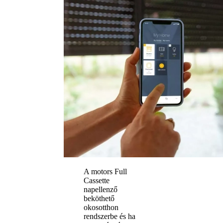
A motors Full
Cassette
napellenző
beköthető
okosotthon
rendszerbe és ha