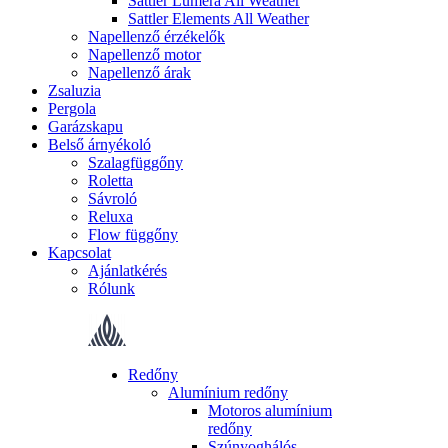
Sattler Lumera All Weather
Sattler Elements All Weather
Napellenző érzékelők
Napellenző motor
Napellenző árak
Zsaluzia
Pergola
Garázskapu
Belső árnyékoló
Szalagfüggőny
Roletta
Sávroló
Reluxa
Flow függőny
Kapcsolat
Ajánlatkérés
Rólunk
Redőny
Alumínium redőny
Motoros alumínium
redőny
Szúnyoghálós