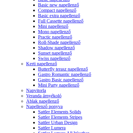
Basic new napellenző
Compact napellenző
Basic extra napellenző
Full Cassette napellenző
Mini napellenző
Mono napellenző
Practic napellenző
Roll-Shade napellenző
Shadow napellenző
Sunset napellenző
Swiss napellenző
Kerti napellenző
Butterfly terasz napellenző
Gastro Romantic napellenző
Gastro Basic napellenző
Mini Party napellenző
Napvitorla
Veranda árnyékoló
Ablak napellenző
Napellenző ponyva
Sattler Elements Solids
Sattler Elements Stripes
Sattler Urban Design
Sattler Lumera