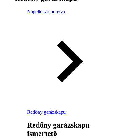
Napellenző ponyva
Redőny garázskapu
Redőny garázskapu
ismertető