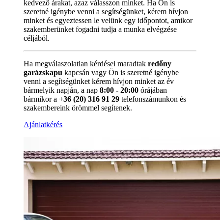
kedvező árakat, azaz válasszon minket. Ha Ön is
szeretné igénybe venni a segítségünket, kérem hívjon
minket és egyeztessen le velünk egy időpontot, amikor
szakemberünket fogadni tudja a munka elvégzése
céljából.
Ha megválaszolatlan kérdései maradtak
redőny
garázskapu
kapcsán vagy Ön is szeretné igénybe
venni a segítségünket kérem hívjon minket az év
bármelyik napján, a nap
8:00 - 20:00
órájában
bármikor a
+36 (20) 316 91 29
telefonszámunkon és
szakembereink örömmel segítenek.
Ajánlatkérés