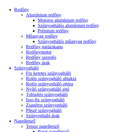
Redőny
Alumínium redőny
Motoros alumínium redőny
Szúnyoghálós alumínium redőny
Prémium redőny
Műanyag redőny
Szúnyoghálós műanyag redőny
Redőny garázskapu
Redőnymotor
Redőny szerelés
Redőny árak
Szúnyogháló
Fix keretes szúnyogháló
Rolós szúnyogháló ablakra
Rolós szúnyogháló ajtóra
Nyíló szúnyogháló ajtó
Tolóajtós szúnyogháló
Isso-fix szúnyogháló
Zsanéros szúnyogháló
Pliszé szúnyogháló
Szúnyogháló árak
Napellenző
Terasz napellenző
Basic napellenző