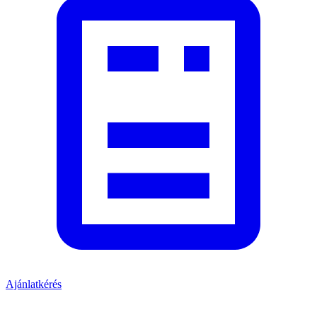
Ajánlatkérés