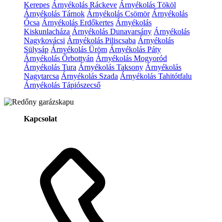
Kerepes
Árnyékolás Ráckeve
Árnyékolás Tököl
Árnyékolás Tárnok
Árnyékolás Csömör
Árnyékolás
Ócsa
Árnyékolás Erdőkertes
Árnyékolás
Kiskunlacháza
Árnyékolás Dunavarsány
Árnyékolás
Nagykovácsi
Árnyékolás Piliscsaba
Árnyékolás
Sülysáp
Árnyékolás Üröm
Árnyékolás Páty
Árnyékolás Őrbottyán
Árnyékolás Mogyoród
Árnyékolás Tura
Árnyékolás Taksony
Árnyékolás
Nagytarcsa
Árnyékolás Szada
Árnyékolás Tahitótfalu
Árnyékolás Tápiószecső
Kapcsolat