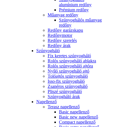
alumínium redőny
Prémium redőny
Műanyag redőny
Szúnyoghálós műanyag
redőny
Redőny garázskapu
Redőnymotor
Redőny szerelés
Redőny árak
Szúnyogháló
Fix keretes szúnyogháló
Rolós szúnyogháló ablakra
Rolós szúnyogháló ajtóra
Nyíló szúnyogháló ajtó
Tolóajtós szúnyogháló
Isso-fix szúnyogháló
Zsanéros szúnyogháló
Pliszé szúnyogháló
Szúnyogháló árak
Napellenző
Terasz napellenző
Basic napellenző
Basic new napellenző
Compact napellenző