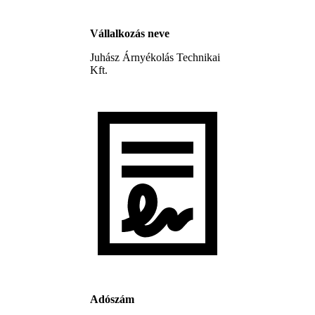
Vállalkozás neve
Juhász Árnyékolás Technikai
Kft.
Adószám