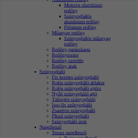
Motoros alumínium
redőny
Szúnyoghálós
alumínium redőny
Prémium redőny
Műanyag redőny
Szúnyoghálós műanyag
redőny
Redőny garázskapu
Redőnymotor
Redőny szerelés
Redőny árak
Szúnyogháló
Fix keretes szúnyogháló
Rolós szúnyogháló ablakra
Rolós szúnyogháló ajtóra
Nyíló szúnyogháló ajtó
Tolóajtós szúnyogháló
Isso-fix szúnyogháló
Zsanéros szúnyogháló
Pliszé szúnyogháló
Szúnyogháló árak
Napellenző
Terasz napellenző