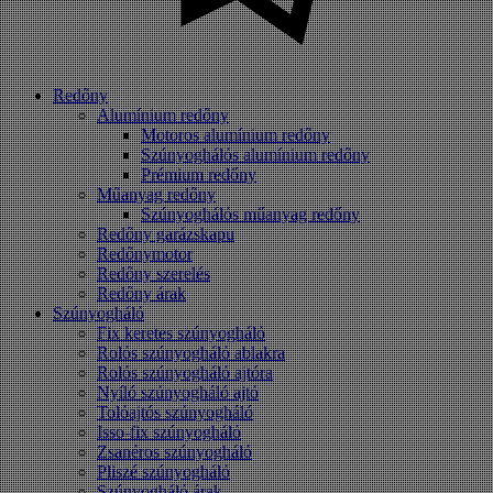
Redőny
Alumínium redőny
Motoros alumínium redőny
Szúnyoghálós alumínium redőny
Prémium redőny
Műanyag redőny
Szúnyoghálós műanyag redőny
Redőny garázskapu
Redőnymotor
Redőny szerelés
Redőny árak
Szúnyogháló
Fix keretes szúnyogháló
Rolós szúnyogháló ablakra
Rolós szúnyogháló ajtóra
Nyíló szúnyogháló ajtó
Tolóajtós szúnyogháló
Isso-fix szúnyogháló
Zsanéros szúnyogháló
Pliszé szúnyogháló
Szúnyogháló árak