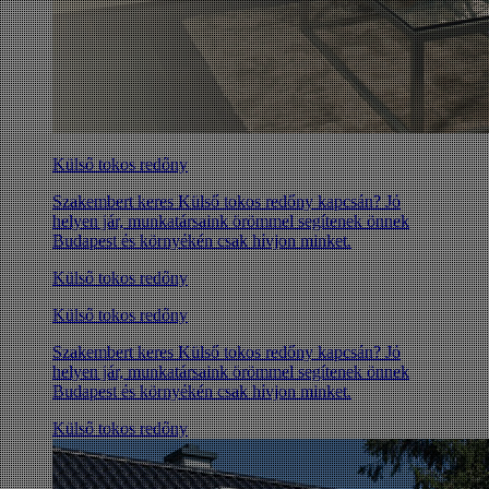
Külső tokos redőny
Szakembert keres Külső tokos redőny kapcsán? Jó
helyen jár, munkatársaink örömmel segítenek önnek
Budapest és környékén csak hívjon minket.
Külső tokos redőny
Külső tokos redőny
Szakembert keres Külső tokos redőny kapcsán? Jó
helyen jár, munkatársaink örömmel segítenek önnek
Budapest és környékén csak hívjon minket.
Külső tokos redőny