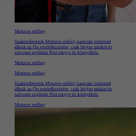
Motoros redőny
Szakembereink Motoros redőny kapcsán örömmel
állnak az Ön rendelkezésére, csak hívjon minket és
szívesen segítünk Pest megye és környékén.
Motoros redőny
Motoros redőny
Szakembereink Motoros redőny kapcsán örömmel
állnak az Ön rendelkezésére, csak hívjon minket és
szívesen segítünk Pest megye és környékén.
Motoros redőny