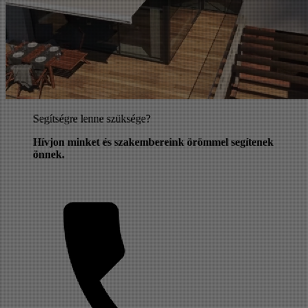
Segítségre lenne szüksége?
Hívjon minket és szakembereink örömmel segítenek
önnek.