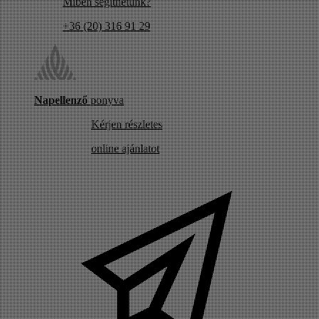
Miben segíthetünk?
+36 (20) 316 91 29
Napellenző
ponyva
Kérjen részletes
online ajánlatot