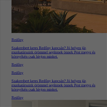
Redőny
Szakembert keres Redőny kapcsán? Jó helyen jár,
munkatársaink örömmel segítenek önnek Pest megye és
környékén csak hívjon minket.
Redőny
Redőny
Szakembert keres Redőny kapcsán? Jó helyen jár,
munkatársaink örömmel segítenek önnek Pest megye és
környékén csak hívjon minket.
Redőny