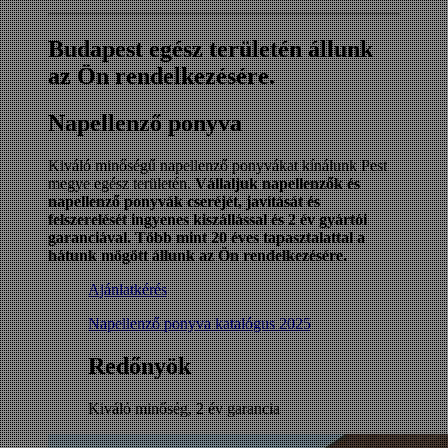
Budapest egész területén állunk
az Ön rendelkezésére.
Napellenző ponyva
Kiváló minőségű napellenző ponyvákat kínálunk Pest
megye egész területén.
Vállaljuk napellenzők és
napellenző ponyvák cseréjét, javítását és
felszerelését ingyenes kiszállással és 2 év gyártói
garanciával. Több mint 20 éves tapasztalattal a
hátunk mögött állunk az Ön rendelkezésére.
Ajánlatkérés
Napellenző ponyva katalógus 2025
Redőnyök
Kiváló minőség, 2 év garancia