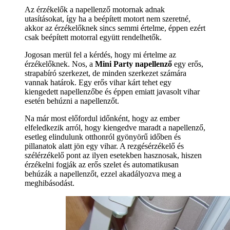
Az érzékelők a napellenző motornak adnak
utasításokat, így ha a beépített motort nem szeretné,
akkor az érzékelőknek sincs semmi értelme, éppen ezért
csak beépített motorral együtt rendelhetők.
Jogosan merül fel a kérdés, hogy mi értelme az
érzékelőknek. Nos, a
Mini Party napellenző
egy erős,
strapabíró szerkezet, de minden szerkezet számára
vannak határok. Egy erős vihar kárt tehet egy
kiengedett napellenzőbe és éppen emiatt javasolt vihar
esetén behúzni a napellenzőt.
Na már most előfordul időnként, hogy az ember
elfeledkezik arról, hogy kiengedve maradt a napellenző,
esetleg elindulunk otthonról gyönyörű időben és
pillanatok alatt jön egy vihar. A rezgésérzékelő és
szélérzékelő pont az ilyen esetekben hasznosak, hiszen
érzékelni fogják az erős szelet és automatikusan
behúzák a napellenzőt, ezzel akadályozva meg a
meghibásodást.