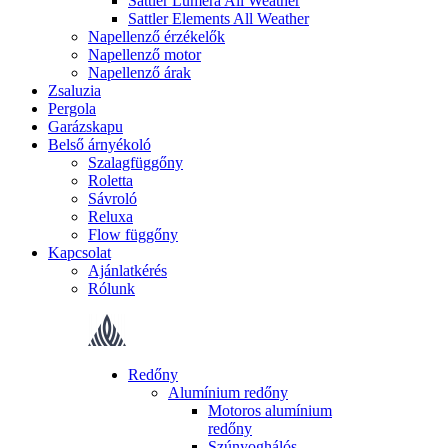
Sattler Lumera All Weather
Sattler Elements All Weather
Napellenző érzékelők
Napellenző motor
Napellenző árak
Zsaluzia
Pergola
Garázskapu
Belső árnyékoló
Szalagfüggőny
Roletta
Sávroló
Reluxa
Flow függőny
Kapcsolat
Ajánlatkérés
Rólunk
Redőny
Alumínium redőny
Motoros alumínium
redőny
Szúnyoghálós