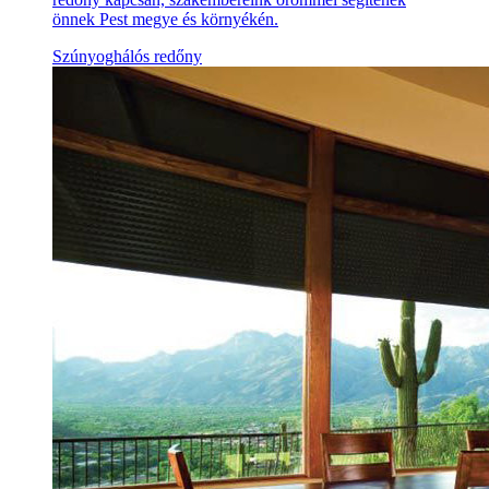
önnek Pest megye és környékén.
Szúnyoghálós redőny