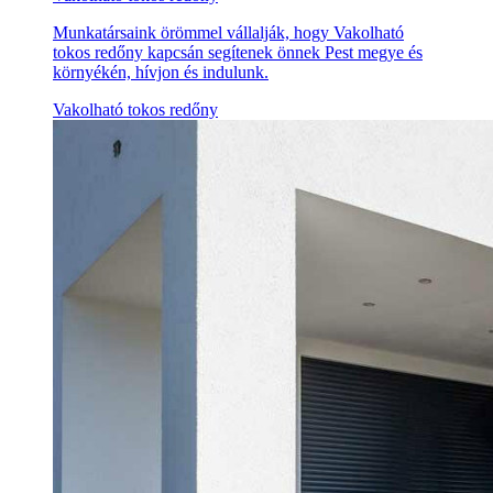
Munkatársaink örömmel vállalják, hogy Vakolható
tokos redőny kapcsán segítenek önnek Pest megye és
környékén, hívjon és indulunk.
Vakolható tokos redőny