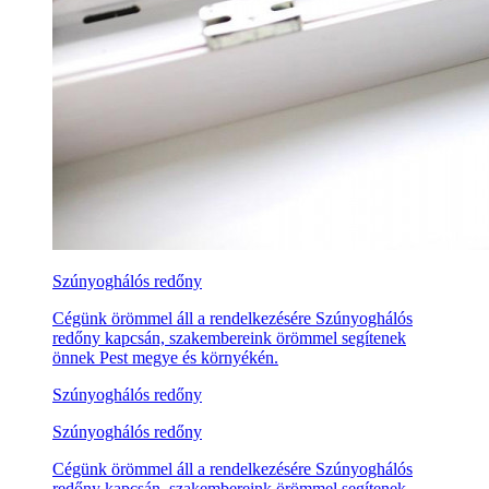
Szúnyoghálós redőny
Cégünk örömmel áll a rendelkezésére Szúnyoghálós
redőny kapcsán, szakembereink örömmel segítenek
önnek Pest megye és környékén.
Szúnyoghálós redőny
Szúnyoghálós redőny
Cégünk örömmel áll a rendelkezésére Szúnyoghálós
redőny kapcsán, szakembereink örömmel segítenek