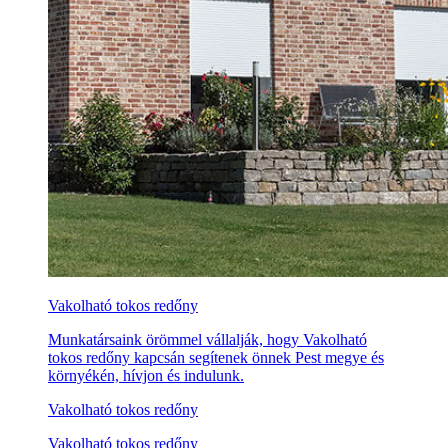
Vakolható tokos redőny
Munkatársaink örömmel vállalják, hogy Vakolható
tokos redőny kapcsán segítenek önnek Pest megye és
környékén, hívjon és indulunk.
Vakolható tokos redőny
Vakolható tokos redőny