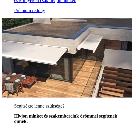
és környékén csak hívjon minket.
Prémium redőny
Segítségre lenne szüksége?
Hívjon minket és szakembereink örömmel segítenek
önnek.