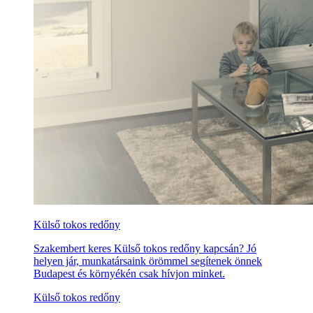
Külső tokos redőny
Szakembert keres Külső tokos redőny kapcsán? Jó
helyen jár, munkatársaink örömmel segítenek önnek
Budapest és környékén csak hívjon minket.
Külső tokos redőny