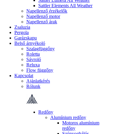
Sattler Lumera All Weather
Sattler Elements All Weather
Napellenző érzékelők
Napellenző motor
Napellenző árak
Zsaluzia
Pergola
Garázskapu
Belső árnyékoló
Szalagfüggőny
Roletta
Sávroló
Reluxa
Flow függőny
Kapcsolat
Ajánlatkérés
Rólunk
Redőny
Alumínium redőny
Motoros alumínium
redőny
Szúnyoghálós