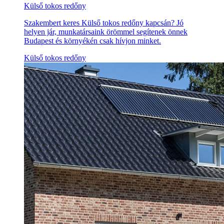
Külső tokos redőny
Szakembert keres Külső tokos redőny kapcsán? Jó
helyen jár, munkatársaink örömmel segítenek önnek
Budapest és környékén csak hívjon minket.
Külső tokos redőny