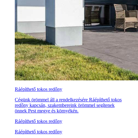
Ráépíthető tokos redőny
Cégünk örömmel áll a rendelkezésére Ráépíthető tokos
redőny kapcsán, szakembereink örömmel segítenek
önnek Pest megye és környékén.
Ráépíthető tokos redőny
Ráépíthető tokos redőny