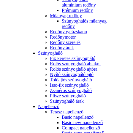
alumínium redőny
Prémium redőny
Műanyag redőny
Szúnyoghálós műanyag
redőny
Redőny garázskapu
Redőnymotor
Redőny szerelés
Redőny árak
Szúnyogháló
Fix keretes szúnyogháló
Rolós szúnyogháló ablakra
Rolós szúnyogháló ajtóra
Nyíló szúnyogháló ajtó
Tolóajtós szúnyogháló
Isso-fix szúnyogháló
Zsanéros szúnyogháló
Pliszé szúnyogháló
Szúnyogháló árak
Napellenző
Terasz napellenző
Basic napellenző
Basic new napellenző
Compact napellenző