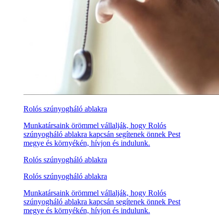
Rolós szúnyogháló ablakra
Munkatársaink örömmel vállalják, hogy Rolós
szúnyogháló ablakra kapcsán segítenek önnek Pest
megye és környékén, hívjon és indulunk.
Rolós szúnyogháló ablakra
Rolós szúnyogháló ablakra
Munkatársaink örömmel vállalják, hogy Rolós
szúnyogháló ablakra kapcsán segítenek önnek Pest
megye és környékén, hívjon és indulunk.