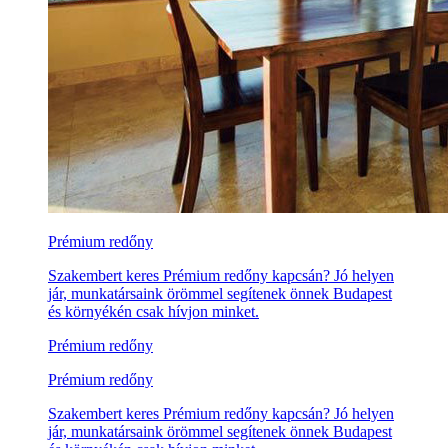
Prémium redőny
Szakembert keres Prémium redőny kapcsán? Jó helyen
jár, munkatársaink örömmel segítenek önnek Budapest
és környékén csak hívjon minket.
Prémium redőny
Prémium redőny
Szakembert keres Prémium redőny kapcsán? Jó helyen
jár, munkatársaink örömmel segítenek önnek Budapest