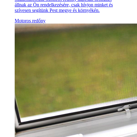
állnak az Ön rendelkezésére, csak hívjon minket és
szívesen segítünk Pest megye és környékén.
Motoros redőny