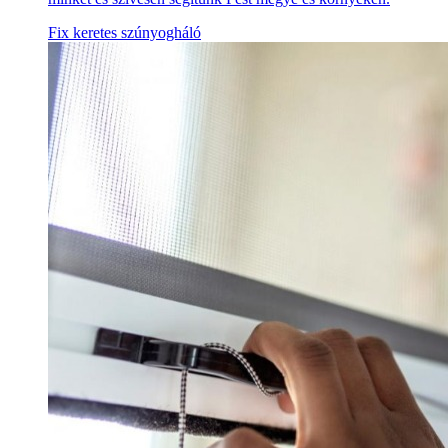
Fix keretes szúnyogháló