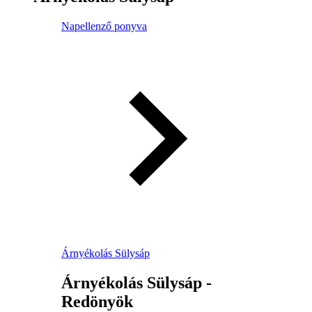
Napellenző ponyva
Árnyékolás Sülysáp
Árnyékolás Sülysáp -
Redönyök