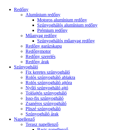
Redőny
Alumínium redőny
Motoros alumínium redőny
Szúnyoghálós alumínium redőny
Prémium redőny
Műanyag redőny
Szúnyoghálós műanyag redőny
Redőny garázskapu
Redőnymotor
Redőny szerelés
Redőny árak
Szúnyogháló
Fix keretes szúnyogháló
Rolós szúnyogháló ablakra
Rolós szúnyogháló ajtóra
Nyíló szúnyogháló ajtó
Tolóajtós szúnyogháló
Isso-fix szúnyogháló
Zsanéros szúnyogháló
Pliszé szúnyogháló
Szúnyogháló árak
Napellenző
Terasz napellenző
Basic napellenző