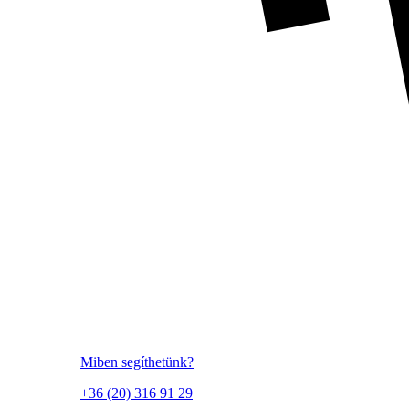
Miben segíthetünk?
+36 (20) 316 91 29