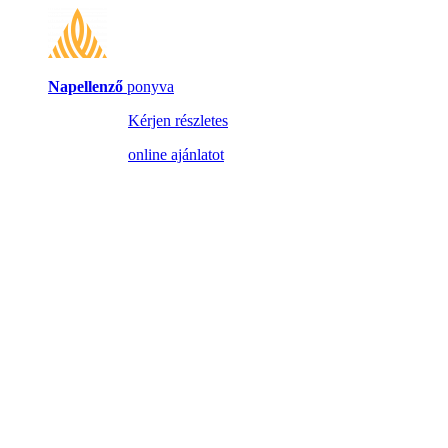
Napellenző
ponyva
Kérjen részletes
online ajánlatot