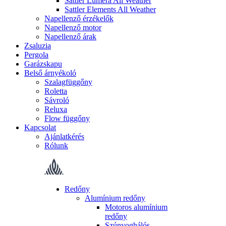
Sattler Lumera All Weather
Sattler Elements All Weather
Napellenző érzékelők
Napellenző motor
Napellenző árak
Zsaluzia
Pergola
Garázskapu
Belső árnyékoló
Szalagfüggőny
Roletta
Sávroló
Reluxa
Flow függőny
Kapcsolat
Ajánlatkérés
Rólunk
Redőny
Alumínium redőny
Motoros alumínium
redőny
Szúnyoghálós