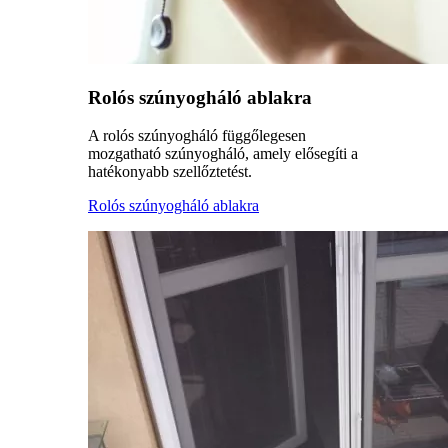
Rolós szúnyogháló ablakra
A rolós szúnyogháló függőlegesen
mozgatható szúnyogháló, amely elősegíti a
hatékonyabb szellőztetést.
Rolós szúnyogháló ablakra