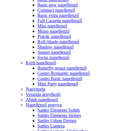
Basic new napellenző
Compact napellenző
Basic extra napellenző
Full Cassette napellenző
Mini napellenző
Mono napellenző
Practic napellenző
Roll-Shade napellenző
Shadow napellenző
Sunset napellenző
Swiss napellenző
Kerti napellenző
Butterfly terasz napellenző
Gastro Romantic napellenző
Gastro Basic napellenző
Mini Party napellenző
Napvitorla
Veranda árnyékoló
Ablak napellenző
Napellenző ponyva
Sattler Elements Solids
Sattler Elements Stripes
Sattler Urban Design
Sattler Lumera