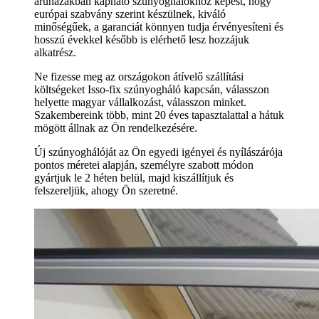
árúházakban kapható szúnyoghálókhoz képest, hogy
európai szabvány szerint készülnek, kiváló
minőségűek, a garanciát könnyen tudja érvényesíteni és
hosszú évekkel később is elérhető lesz hozzájuk
alkatrész.
Ne fizesse meg az országokon átívelő szállítási
költségeket Isso-fix szúnyogháló kapcsán, válasszon
helyette magyar vállalkozást, válasszon minket.
Szakembereink több, mint 20 éves tapasztalattal a hátuk
mögött állnak az Ön rendelkezésére.
Új szúnyoghálóját az Ön egyedi igényei és nyílászárója
pontos méretei alapján, személyre szabott módon
gyártjuk le 2 héten belül, majd kiszállítjuk és
felszereljük, ahogy Ön szeretné.