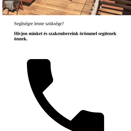
Segítségre lenne szüksége?
Hívjon minket és szakembereink örömmel segítenek
önnek.