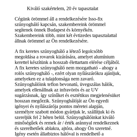
Kiváló szakértelem, 20 év tapasztalat
Cégünk örömmel áll a rendelkezésére Isso-fix
szúnyogháló kapcsán, szakembereink örömmel
segítenek önnek Budapest és környékén.
Szakembereink több, mint két évtizedes tapasztalattal
állnak örömmel az Ön rendelkezésére.
A fix keretes szúnyogháló a létező legolcsóbb
megoldása a rovarok kizárására, amelyet alumínium
kerettel készítünk a hosszab élettartam elérése céljából.
A fix keretes szúnyogháló nem mozgatható - ahogy a
rolós szúnyogháló -, ezért olyan nyílászárókra ajánljuk,
amelyeken ez a tulajdonsága nem zavaró.
Szúnyoghálóink teflon bevonatú, üvegszálas hálók,
amelyek ellenállnak az infravörös és az UV
sugárzásnak, így színűket és esztétikus megjelenésüket
hosszan megőrzik. Szúnyoghálóját az Ön egyedi
igényei és nyílászárója pontos méretei alapján,
személyre szabott módon gyártjuk le, szállítjuk ki és
szereljük fel 2 héten belül. Szúnyoghálóinkat kiváló
minőségűek és remek ár / érték aránnyal rendelkeznek
és szerelhetőek ablakra, ajtóra, ahogy Ön szeretné.
Igény esetén állatbiztos hálóval is rendelhető a