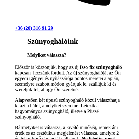
+36 (20) 316 91 29
Szúnyoghálóink
Melyiket válassza?
Először is köszönjük, hogy az új
Isso-fix szúnyogháló
kapcsán hozzánk fordult. Az új szúnyoghálóját az Ön
egyedi igényei és nyílászárója pontos méretei alapján,
személyre szabott módon gyártjuk le, szállítjuk ki és
szereljük fel, ahogy Ön szeretné.
Alapvetően két típusú szúnyogháló közül választhatja
ki azt a hálót, amelyiket szeretné. Létezik a
hagyományos szúnyogháló, illetve a Pliszé
szúnyogháló.
Bármelyiket is válassza, a kiváló minőség, remek ár /
érték és az esztétikus megjelenést válassza, amelyre 2
év teljes körű garanciát vállalunk.
Ne feledje, most