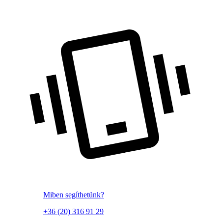
Miben segíthetünk?
+36 (20) 316 91 29