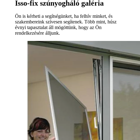
Isso-fix szúnyogháló galéria
Ön is kérheti a segítségünket, ha felhív minket, és
szakembereink szívesen segítenek. Több mint, húsz
évnyi tapasztalat áll mögöttünk, hogy az Ön
rendelkezésére álljunk.