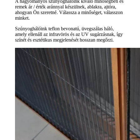
A hagyományos szúnyoghálóink kiváló minőségben és
remek ár / érték aránnyal készülnek, ablakra, ajtóra,
ahogyan Ön szeretné. Válassza a minőséget, válasszon
minket.
Szúnyoghálóink teflon bevonatú, üvegszálas háló,
amely ellenáll az infravörös és az UV sugárzásnak, így
színét és esztétikus megjelenését hosszan megőrzi.