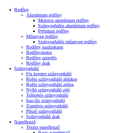
Redőny
Alumínium redőny
Motoros alumínium redőny
Szúnyoghálós alumínium redőny
Prémium redőny
Műanyag redőny
Szúnyoghálós műanyag redőny
Redőny garázskapu
Redőnymotor
Redőny szerelés
Redőny árak
Szúnyogháló
Fix keretes szúnyogháló
Rolós szúnyogháló ablakra
Rolós szúnyogháló ajtóra
Nyíló szúnyogháló ajtó
Tolóajtós szúnyogháló
Isso-fix szúnyogháló
Zsanéros szúnyogháló
Pliszé szúnyogháló
Szúnyogháló árak
Napellenző
Terasz napellenző
Basic napellenző