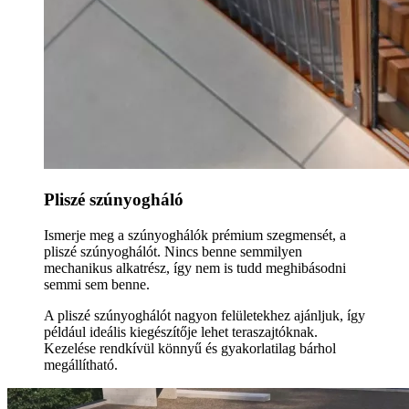
Pliszé szúnyogháló
Ismerje meg a szúnyoghálók prémium szegmensét, a
pliszé szúnyoghálót. Nincs benne semmilyen
mechanikus alkatrész, így nem is tudd meghibásodni
semmi sem benne.
A pliszé szúnyoghálót nagyon felületekhez ajánljuk, így
például ideális kiegészítője lehet teraszajtóknak.
Kezelése rendkívül könnyű és gyakorlatilag bárhol
megállítható.