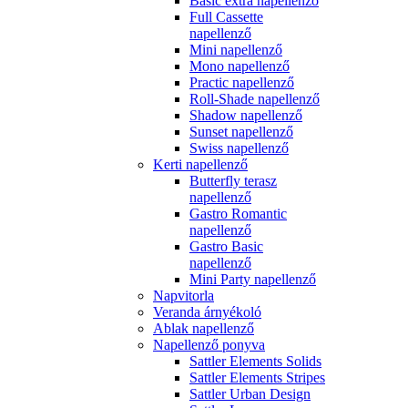
Basic extra napellenző
Full Cassette
napellenző
Mini napellenző
Mono napellenző
Practic napellenző
Roll-Shade napellenző
Shadow napellenző
Sunset napellenző
Swiss napellenző
Kerti napellenző
Butterfly terasz
napellenző
Gastro Romantic
napellenző
Gastro Basic
napellenző
Mini Party napellenző
Napvitorla
Veranda árnyékoló
Ablak napellenző
Napellenző ponyva
Sattler Elements Solids
Sattler Elements Stripes
Sattler Urban Design