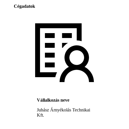
Cégadatok
Vállalkozás neve
Juhász Árnyékolás Technikai
Kft.