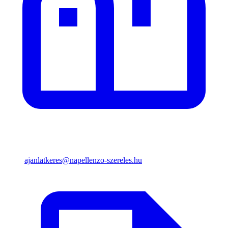
ajanlatkeres@napellenzo-szereles.hu