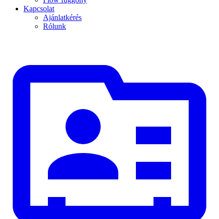
Kapcsolat
Ajánlatkérés
Rólunk