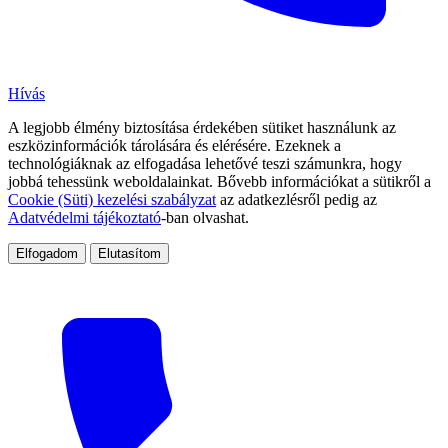
Hívás
A legjobb élmény biztosítása érdekében sütiket használunk az
eszközinformációk tárolására és elérésére. Ezeknek a
technológiáknak az elfogadása lehetővé teszi számunkra, hogy
jobbá tehessünk weboldalainkat. Bővebb információkat a sütikről a
Cookie (Süti) kezelési szabályzat
az adatkezlésről pedig az
Adatvédelmi tájékoztató
-ban olvashat.
Elfogadom
Elutasítom