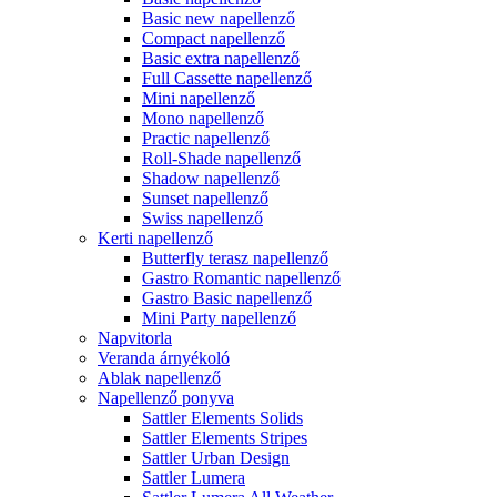
Basic new napellenző
Compact napellenző
Basic extra napellenző
Full Cassette napellenző
Mini napellenző
Mono napellenző
Practic napellenző
Roll-Shade napellenző
Shadow napellenző
Sunset napellenző
Swiss napellenző
Kerti napellenző
Butterfly terasz napellenző
Gastro Romantic napellenző
Gastro Basic napellenző
Mini Party napellenző
Napvitorla
Veranda árnyékoló
Ablak napellenző
Napellenző ponyva
Sattler Elements Solids
Sattler Elements Stripes
Sattler Urban Design
Sattler Lumera