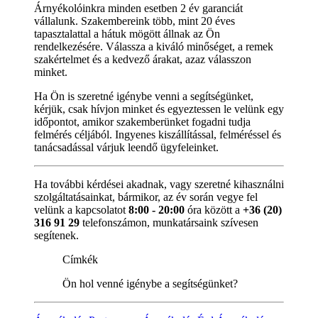
Árnyékolóinkra minden esetben 2 év garanciát
vállalunk. Szakembereink több, mint 20 éves
tapasztalattal a hátuk mögött állnak az Ön
rendelkezésére. Válassza a kiváló minőséget, a remek
szakértelmet és a kedvező árakat, azaz válasszon
minket.
Ha Ön is szeretné igénybe venni a segítségünket,
kérjük, csak hívjon minket és egyeztessen le velünk egy
időpontot, amikor szakemberünket fogadni tudja
felmérés céljából. Ingyenes kiszállítással, felméréssel és
tanácsadással várjuk leendő ügyfeleinket.
Ha további kérdései akadnak, vagy szeretné kihasználni
szolgáltatásainkat, bármikor, az év során vegye fel
velünk a kapcsolatot
8:00 - 20:00
óra között a
+36 (20)
316 91 29
telefonszámon, munkatársaink szívesen
segítenek.
Címkék
Ön hol venné igénybe a segítségünket?