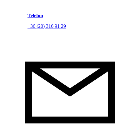
Telefon
+36 (20) 316 91 29