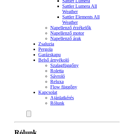
Sattler Lumera
Sattler Lumera All
Weather
Sattler Elements All
Weather
Napellenző érzékelők
Napellenző motor
Napellenző árak
Zsaluzia
Pergola
Garázskapu
Belső árnyékoló
Szalagfüggőny
Roletta
Sávroló
Reluxa
Flow függőny
Kapcsolat
Ajánlatkérés
Rólunk
Rólunk