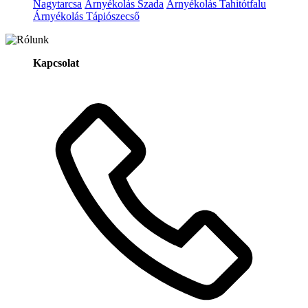
Nagytarcsa
Árnyékolás Szada
Árnyékolás Tahitótfalu
Árnyékolás Tápiószecső
Kapcsolat