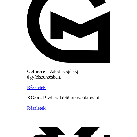
Getmore
- Valódi segítség
ügyfélszerzésben.
Részletek
XGen
- Bízd szakértőkre weblapodat.
Részletek