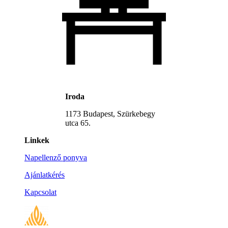
Iroda
1173 Budapest, Szürkebegy
utca 65.
Linkek
Napellenző ponyva
Ajánlatkérés
Kapcsolat