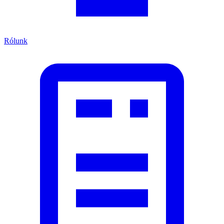
Rólunk