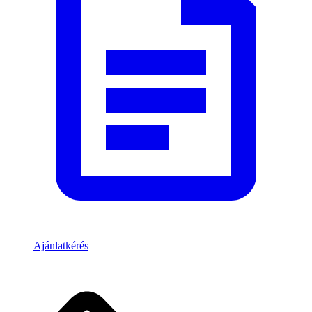
Ajánlatkérés