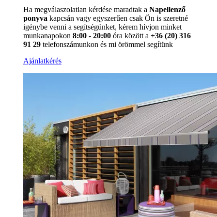
Ha megválaszolatlan kérdése maradtak a
Napellenző
ponyva
kapcsán vagy egyszerűen csak Ön is szeretné
igénybe venni a segítségünket, kérem hívjon minket
munkanapokon
8:00 - 20:00
óra között a
+36 (20) 316
91 29
telefonszámunkon és mi örömmel segítünk
Ajánlatkérés