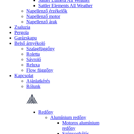
Sattler Lumera All Weather
Sattler Elements All Weather
Napellenző érzékelők
Napellenző motor
Napellenző árak
Zsaluzia
Pergola
Garázskapu
Belső árnyékoló
Szalagfüggőny
Roletta
Sávroló
Reluxa
Flow függőny
Kapcsolat
Ajánlatkérés
Rólunk
Redőny
Alumínium redőny
Motoros alumínium
redőny
Szúnyoghálós