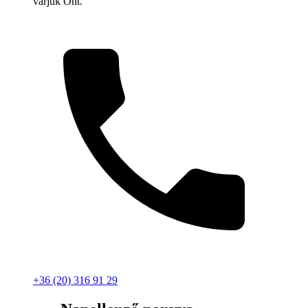
várjuk Önt.
+36 (20) 316 91 29