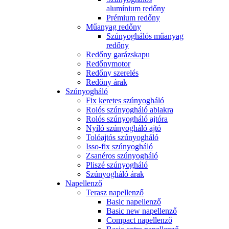
alumínium redőny
Prémium redőny
Műanyag redőny
Szúnyoghálós műanyag
redőny
Redőny garázskapu
Redőnymotor
Redőny szerelés
Redőny árak
Szúnyogháló
Fix keretes szúnyogháló
Rolós szúnyogháló ablakra
Rolós szúnyogháló ajtóra
Nyíló szúnyogháló ajtó
Tolóajtós szúnyogháló
Isso-fix szúnyogháló
Zsanéros szúnyogháló
Pliszé szúnyogháló
Szúnyogháló árak
Napellenző
Terasz napellenző
Basic napellenző
Basic new napellenző
Compact napellenző