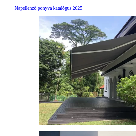
Napellenző ponyva katalógus 2025