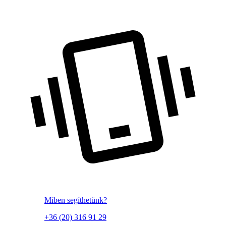
Miben segíthetünk?
+36 (20) 316 91 29