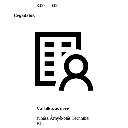
8:00 - 20:00
Cégadatok
Vállalkozás neve
Juhász Árnyékolás Technikai
Kft.