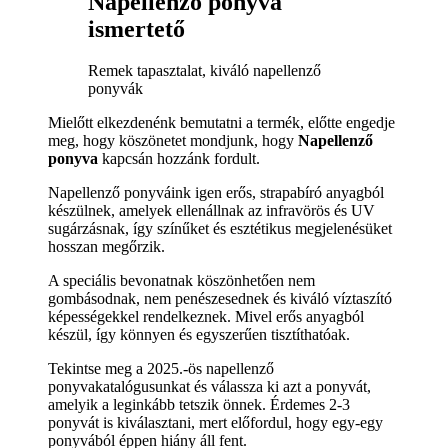
Napellenző ponyva
ismertető
Remek tapasztalat, kiváló napellenző
ponyvák
Mielőtt elkezdenénk bemutatni a termék, előtte engedje
meg, hogy köszönetet mondjunk, hogy
Napellenző
ponyva
kapcsán hozzánk fordult.
Napellenző ponyváink igen erős, strapabíró anyagból
készülnek, amelyek ellenállnak az infravörös és UV
sugárzásnak, így színűket és esztétikus megjelenésüket
hosszan megőrzik.
A speciális bevonatnak köszönhetően nem
gombásodnak, nem penészesednek és kiváló víztaszító
képességekkel rendelkeznek. Mivel erős anyagból
készül, így könnyen és egyszerűen tisztíthatóak.
Tekintse meg a 2025.-ös napellenző
ponyvakatalógusunkat és válassza ki azt a ponyvát,
amelyik a leginkább tetszik önnek. Érdemes 2-3
ponyvát is kiválasztani, mert előfordul, hogy egy-egy
ponyvából éppen hiány áll fent.