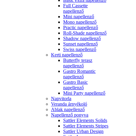
Basic extra napellenző
Full Cassette
napellenző
Mini napellenző
Mono napellenző
Practic napellenző
Roll-Shade napellenző
Shadow napellenző
Sunset napellenző
Swiss napellenző
Kerti napellenző
Butterfly terasz
napellenző
Gastro Romantic
napellenző
Gastro Basic
napellenző
Mini Party napellenző
Napvitorla
Veranda árnyékoló
Ablak napellenző
Napellenző ponyva
Sattler Elements Solids
Sattler Elements Stripes
Sattler Urban Design