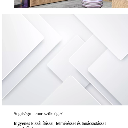
Segítségre lenne szüksége?
Ingyenes kiszállítással, felméréssel és tanácsadással