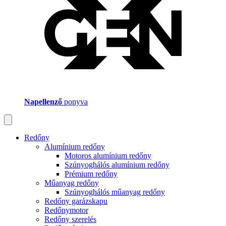
Napellenző
ponyva
Redőny
Alumínium redőny
Motoros alumínium redőny
Szúnyoghálós alumínium redőny
Prémium redőny
Műanyag redőny
Szúnyoghálós műanyag redőny
Redőny garázskapu
Redőnymotor
Redőny szerelés