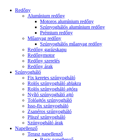
Redőny
Alumínium redőny
Motoros alumínium redőny
Szúnyoghálós alumínium redőny
Prémium redőny
Műanyag redőny
Szúnyoghálós műanyag redőny
Redőny garázskapu
Redőnymotor
Redőny szerelés
Redőny árak
Szúnyogháló
Fix keretes szúnyogháló
Rolós szúnyogháló ablakra
Rolós szúnyogháló ajtóra
Nyíló szúnyogháló ajtó
Tolóajtós szúnyogháló
Isso-fix szúnyogháló
Zsanéros szúnyogháló
Pliszé szúnyogháló
Szúnyogháló árak
Napellenző
Terasz napellenző
Basic napellenző