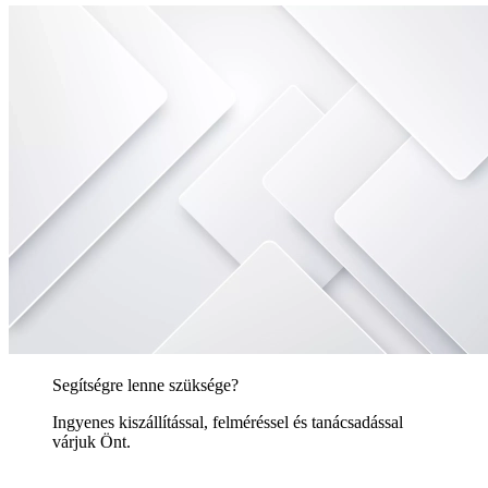
Segítségre lenne szüksége?
Ingyenes kiszállítással, felméréssel és tanácsadással
várjuk Önt.