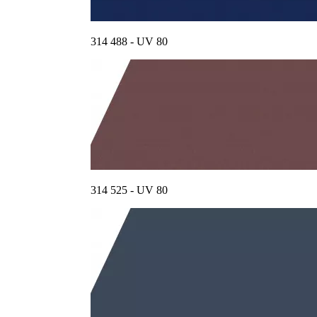
314 488 - UV 80
314 525 - UV 80