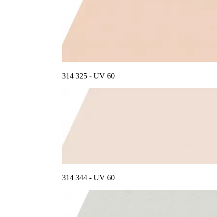
314 325 - UV 60
314 344 - UV 60