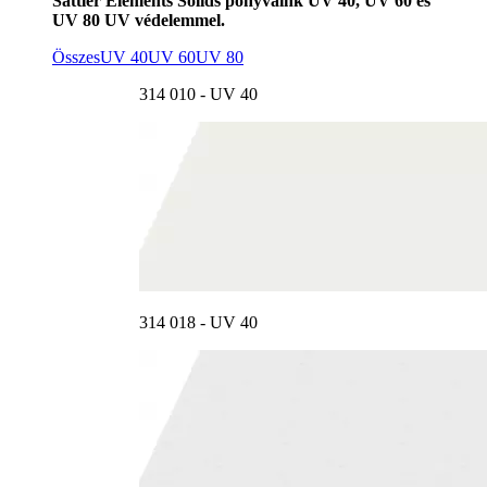
Sattler Elements Solids ponyváink UV 40, UV 60 és
UV 80 UV védelemmel.
Összes
UV 40
UV 60
UV 80
314 010 - UV 40
314 018 - UV 40