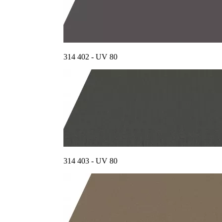
314 402 - UV 80
314 403 - UV 80