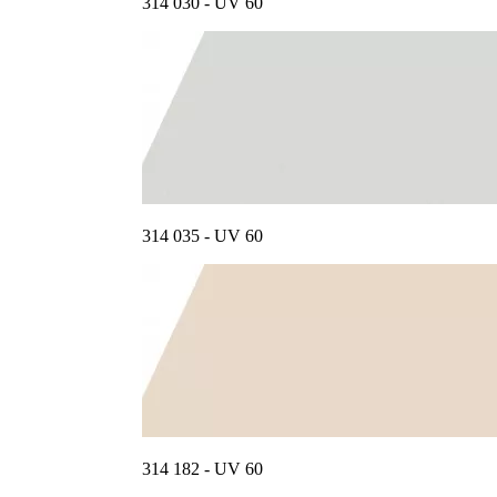
314 030 - UV 60
314 035 - UV 60
314 182 - UV 60