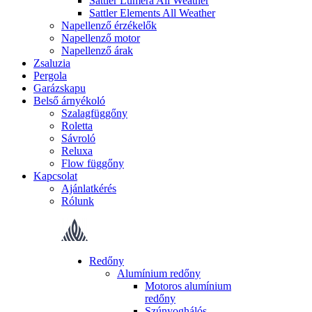
Sattler Lumera All Weather
Sattler Elements All Weather
Napellenző érzékelők
Napellenző motor
Napellenző árak
Zsaluzia
Pergola
Garázskapu
Belső árnyékoló
Szalagfüggőny
Roletta
Sávroló
Reluxa
Flow függőny
Kapcsolat
Ajánlatkérés
Rólunk
Redőny
Alumínium redőny
Motoros alumínium
redőny
Szúnyoghálós