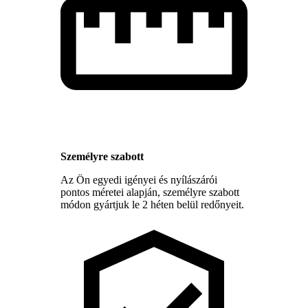
Személyre szabott
Az Ön egyedi igényei és nyílászárói
pontos méretei alapján, személyre szabott
módon gyártjuk le 2 héten belül redőnyeit.