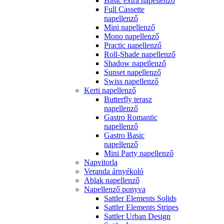
Basic extra napellenző
Full Cassette
napellenző
Mini napellenző
Mono napellenző
Practic napellenző
Roll-Shade napellenző
Shadow napellenző
Sunset napellenző
Swiss napellenző
Kerti napellenző
Butterfly terasz
napellenző
Gastro Romantic
napellenző
Gastro Basic
napellenző
Mini Party napellenző
Napvitorla
Veranda árnyékoló
Ablak napellenző
Napellenző ponyva
Sattler Elements Solids
Sattler Elements Stripes
Sattler Urban Design