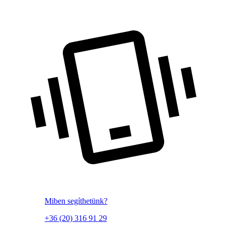
Miben segíthetünk?
+36 (20) 316 91 29