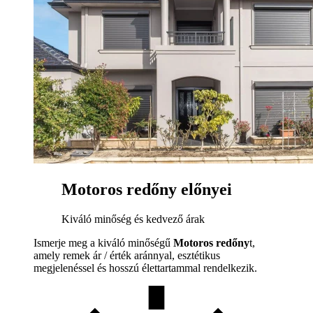
Motoros redőny előnyei
Kiváló minőség és kedvező árak
Ismerje meg a kiváló minőségű
Motoros redőny
t,
amely remek ár / érték aránnyal, esztétikus
megjelenéssel és hosszú élettartammal rendelkezik.