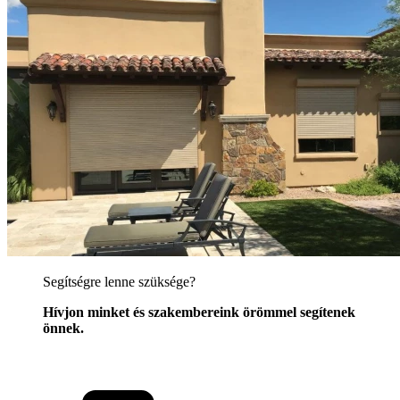
Segítségre lenne szüksége?
Hívjon minket és szakembereink örömmel segítenek
önnek.