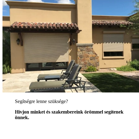
Segítségre lenne szüksége?
Hívjon minket és szakembereink örömmel segítenek
önnek.