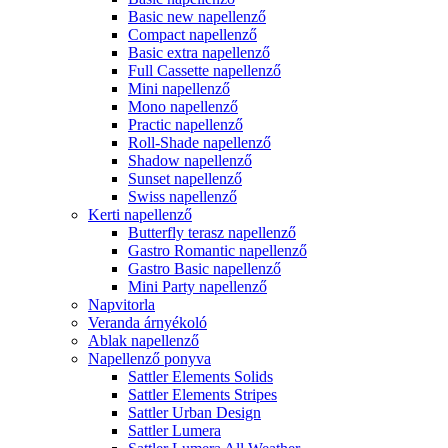
Basic new napellenző
Compact napellenző
Basic extra napellenző
Full Cassette napellenző
Mini napellenző
Mono napellenző
Practic napellenző
Roll-Shade napellenző
Shadow napellenző
Sunset napellenző
Swiss napellenző
Kerti napellenző
Butterfly terasz napellenző
Gastro Romantic napellenző
Gastro Basic napellenző
Mini Party napellenző
Napvitorla
Veranda árnyékoló
Ablak napellenző
Napellenző ponyva
Sattler Elements Solids
Sattler Elements Stripes
Sattler Urban Design
Sattler Lumera