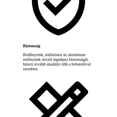
Biztonság
Redőnyeink, különösen az alumínium
redőnyünk növeli ingatlana biztonságát,
hiszen tovább akadályt állít a behatolóval
szemben.