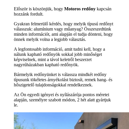
Először is köszönjük, hogy
Motoros redőny
kapcsán
hozzánk fordult.
Gyakran felmerülő kérdés, hogy melyik típusú redőnyt
válasszuk: alumínium vagy műanyag? Összeszedtünk
minden információt, ami alapján el tudja dönteni, hogy
önnek melyik volna a legjobb választás.
A legfontosabb információ, amit tudni kell, hogy a
nálunk kapható redőnyök sokkal jobb minőséget
képviselnek, mint a távol keletről beszerzet
nagyrúházakban kapható redőnyök.
Bármelyik redőnyünket is válassza mindkét redőny
típusunk tökéletes árnyékolást biztosít, remek hang- és
hőszigetelő tulajdonságokkal rendelkeznek.
Az Ön egyedi igényei és nyílászárója pontos méretei
alapján, személyre szabott módon, 2 hét alatt gyártjuk
le.