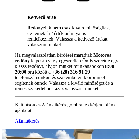
Kedvező árak
Redőnyeink nem csak kiváló minőségűek,
de remek ár / érték aránnyal is
rendelkeznek. Válassza a kedvező árakat,
válasszon minket.
Ha megválaszolatlan kérdései maradtak
Motoros
redőny
kapcsán vagy egyszerűen Ön is szeretne egy
klassz redőnyt, hívjon minket munkanapokon
8:00 -
20:00
óra között a
+36 (20) 316 91 29
telefonszámunkon és szakembereink örömmel
segítenek önnek. Válassza a kiváló minőséget és a
remek szakértelmet, azaz válasszon minket.
Kattintson az Ajánlatkérés gombra, és kérjen tőlünk
ajánlatot.
Ajánlatkérés