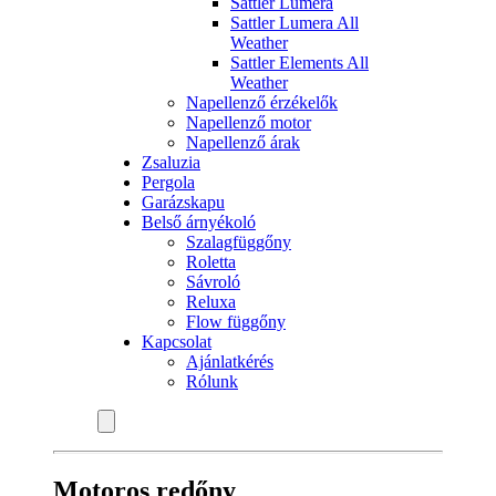
Sattler Lumera
Sattler Lumera All
Weather
Sattler Elements All
Weather
Napellenző érzékelők
Napellenző motor
Napellenző árak
Zsaluzia
Pergola
Garázskapu
Belső árnyékoló
Szalagfüggőny
Roletta
Sávroló
Reluxa
Flow függőny
Kapcsolat
Ajánlatkérés
Rólunk
Motoros redőny