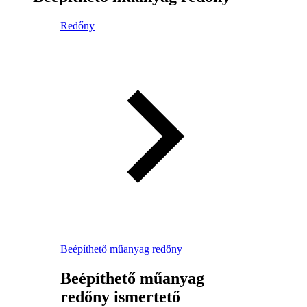
Redőny
Beépíthető műanyag redőny
Beépíthető műanyag
redőny ismertető