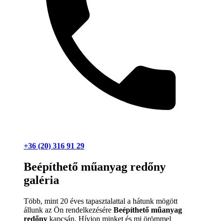
+36 (20) 316 91 29
Beépíthető műanyag redőny
galéria
Több, mint 20 éves tapasztalattal a hátunk mögött
állunk az Ön rendelkezésére
Beépíthető műanyag
redőny
kapcsán. Hívjon minket és mi örömmel