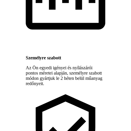
Személyre szabott
Az Ön egyedi igényei és nyílászárói
pontos méretei alapján, személyre szabott
módon gyártjuk le 2 héten belül műanyag
redőnyeit.