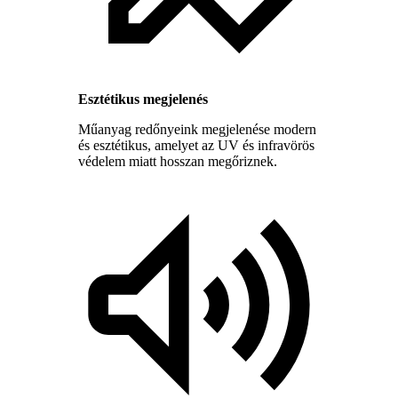
Esztétikus megjelenés
Műanyag redőnyeink megjelenése modern
és esztétikus, amelyet az UV és infravörös
védelem miatt hosszan megőriznek.