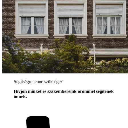
Segítségre lenne szüksége?
Hívjon minket és szakembereink örömmel segítenek
önnek.