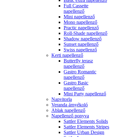
Basic extra napellenző
Full Cassette
napellenző
Mini napellenző
Mono napellenző
Practic napellenző
Roll-Shade napellenző
Shadow napellenző
Sunset napellenző
Swiss napellenző
Kerti napellenző
Butterfly terasz
napellenző
Gastro Romantic
napellenző
Gastro Basic
napellenző
Mini Party napellenző
Napvitorla
Veranda árnyékoló
Ablak napellenző
Napellenző ponyva
Sattler Elements Solids
Sattler Elements Stripes
Sattler Urban Design