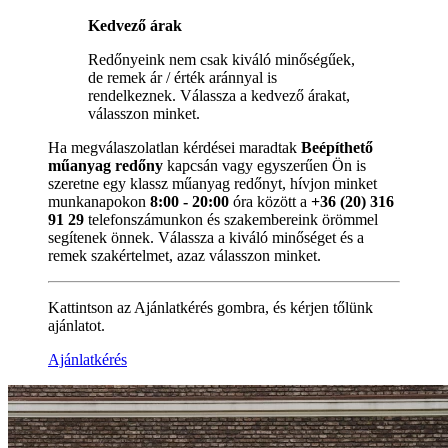
Kedvező árak
Redőnyeink nem csak kiváló minőségűek,
de remek ár / érték aránnyal is
rendelkeznek. Válassza a kedvező árakat,
válasszon minket.
Ha megválaszolatlan kérdései maradtak
Beépíthető
műanyag redőny
kapcsán vagy egyszerűen Ön is
szeretne egy klassz műanyag redőnyt, hívjon minket
munkanapokon
8:00 - 20:00
óra között a
+36 (20) 316
91 29
telefonszámunkon és szakembereink örömmel
segítenek önnek. Válassza a kiváló minőséget és a
remek szakértelmet, azaz válasszon minket.
Kattintson az Ajánlatkérés gombra, és kérjen tőlünk
ajánlatot.
Ajánlatkérés