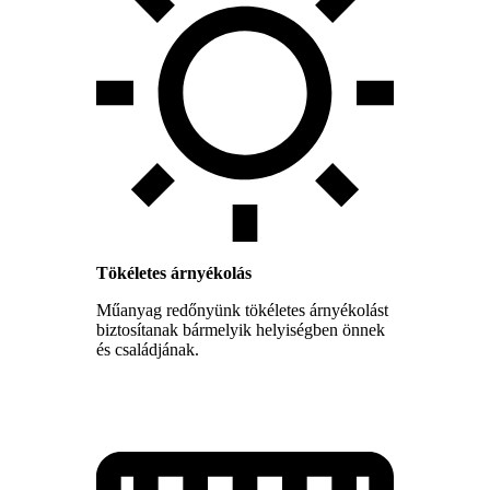
Tökéletes árnyékolás
Műanyag redőnyünk tökéletes árnyékolást
biztosítanak bármelyik helyiségben önnek
és családjának.