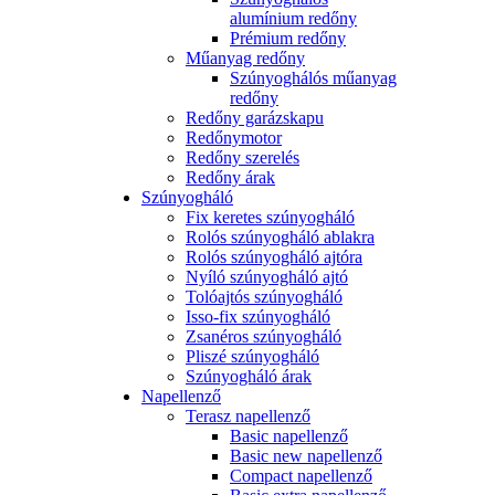
alumínium redőny
Prémium redőny
Műanyag redőny
Szúnyoghálós műanyag
redőny
Redőny garázskapu
Redőnymotor
Redőny szerelés
Redőny árak
Szúnyogháló
Fix keretes szúnyogháló
Rolós szúnyogháló ablakra
Rolós szúnyogháló ajtóra
Nyíló szúnyogháló ajtó
Tolóajtós szúnyogháló
Isso-fix szúnyogháló
Zsanéros szúnyogháló
Pliszé szúnyogháló
Szúnyogháló árak
Napellenző
Terasz napellenző
Basic napellenző
Basic new napellenző
Compact napellenző