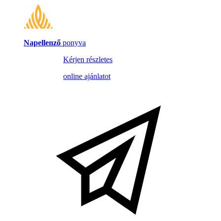
Napellenző
ponyva
Kérjen részletes
online ajánlatot