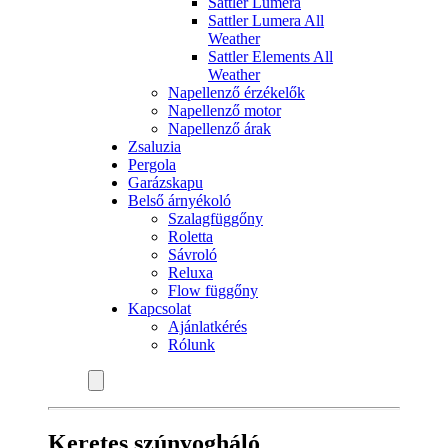
Sattler Lumera
Sattler Lumera All
Weather
Sattler Elements All
Weather
Napellenző érzékelők
Napellenző motor
Napellenző árak
Zsaluzia
Pergola
Garázskapu
Belső árnyékoló
Szalagfüggőny
Roletta
Sávroló
Reluxa
Flow függőny
Kapcsolat
Ajánlatkérés
Rólunk
Keretes szúnyogháló