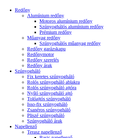
Redőny
Alumínium redőny
Motoros alumínium redőny
Szúnyoghálós alumínium redőny
Prémium redőny
Műanyag redőny
Szúnyoghálós műanyag redőny
Redőny garázskapu
Redőnymotor
Redőny szerelés
Redőny árak
Szúnyogháló
Fix keretes szúnyogháló
Rolós szúnyogháló ablakra
Rolós szúnyogháló ajtóra
Nyíló szúnyogháló ajtó
Tolóajtós szúnyogháló
Isso-fix szúnyogháló
Zsanéros szúnyogháló
Pliszé szúnyogháló
Szúnyogháló árak
Napellenző
Terasz napellenző
Basic napellenző