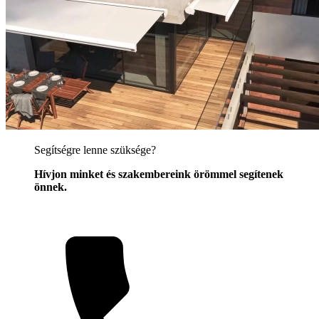
Segítségre lenne szüksége?
Hívjon minket és szakembereink örömmel segítenek
önnek.