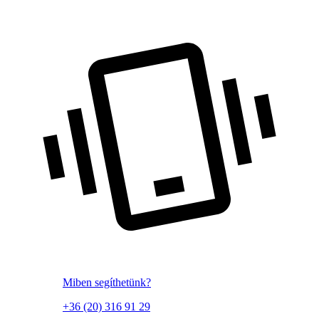
Miben segíthetünk?
+36 (20) 316 91 29