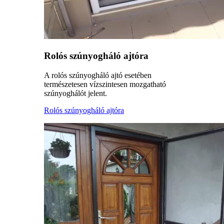
Rolós szúnyogháló ajtóra
A rolós szúnyogháló ajtó esetében
természetesen vízszintesen mozgatható
szúnyoghálót jelent.
Rolós szúnyogháló ajtóra