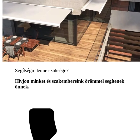
Segítségre lenne szüksége?
Hívjon minket és szakembereink örömmel segítenek
önnek.