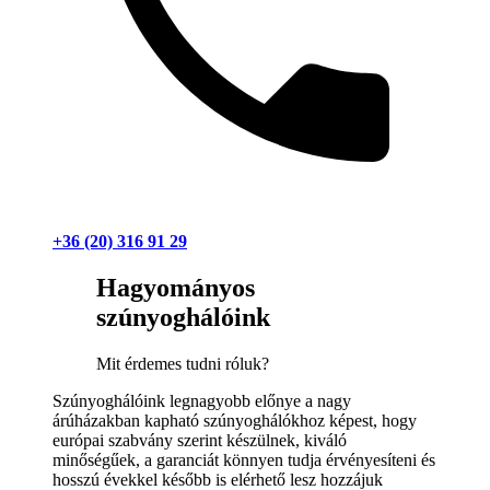
+36 (20) 316 91 29
Hagyományos
szúnyoghálóink
Mit érdemes tudni róluk?
Szúnyoghálóink legnagyobb előnye a nagy
árúházakban kapható szúnyoghálókhoz képest, hogy
európai szabvány szerint készülnek, kiváló
minőségűek, a garanciát könnyen tudja érvényesíteni és
hosszú évekkel később is elérhető lesz hozzájuk