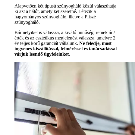
Alapvetően két típusú szúnyogháló közül választhatja
ki azt a hálót, amelyiket szeretné. Létezik a
hagyományos szúnyogháló, illetve a Pliszé
szúnyogháló.
Bármelyiket is válassza, a kiváló minőség, remek ár /
érték és az esztétikus megjelenést válassza, amelyre 2
év teljes körű garanciát vállalunk.
Ne feledje, most
ingyenes kiszállítással, felméréssel és tanácsadással
várjuk leendő ügyfeleinket.