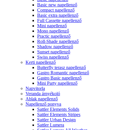
Basic new napellenző
Compact napellenző
Basic extra napellenző
Full Cassette napellenző
Mini napellenző
Mono napellenző
Practic napellenző
Roll-Shade napellenző
Shadow napellenző
Sunset napellenző
Swiss napellenző
Kerti napellenző
Butterfly terasz napellenző
Gastro Romantic napellenző
Gastro Basic napellenző
Mini Party napellenző
Napvitorla
Veranda árnyékoló
Ablak napellenző
Napellenző ponyva
Sattler Elements Solids
Sattler Elements Stripes
Sattler Urban Design
Sattler Lumera