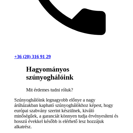
+36 (20) 316 91 29
Hagyományos
szúnyoghálóink
Mit érdemes tudni róluk?
Szúnyoghálóink legnagyobb előnye a nagy
árúházakban kapható szúnyoghálókhoz képest, hogy
európai szabvány szerint készülnek, kiváló
minőségűek, a garanciát könnyen tudja érvényesíteni és
hosszú évekkel később is elérhető lesz hozzájuk
alkatrész.