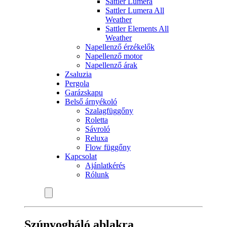
Sattler Lumera
Sattler Lumera All
Weather
Sattler Elements All
Weather
Napellenző érzékelők
Napellenző motor
Napellenző árak
Zsaluzia
Pergola
Garázskapu
Belső árnyékoló
Szalagfüggőny
Roletta
Sávroló
Reluxa
Flow függőny
Kapcsolat
Ajánlatkérés
Rólunk
Szúnyogháló ablakra