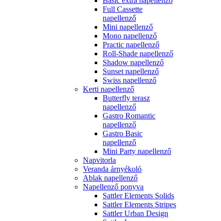
Basic extra napellenző
Full Cassette
napellenző
Mini napellenző
Mono napellenző
Practic napellenző
Roll-Shade napellenző
Shadow napellenző
Sunset napellenző
Swiss napellenző
Kerti napellenző
Butterfly terasz
napellenző
Gastro Romantic
napellenző
Gastro Basic
napellenző
Mini Party napellenző
Napvitorla
Veranda árnyékoló
Ablak napellenző
Napellenző ponyva
Sattler Elements Solids
Sattler Elements Stripes
Sattler Urban Design