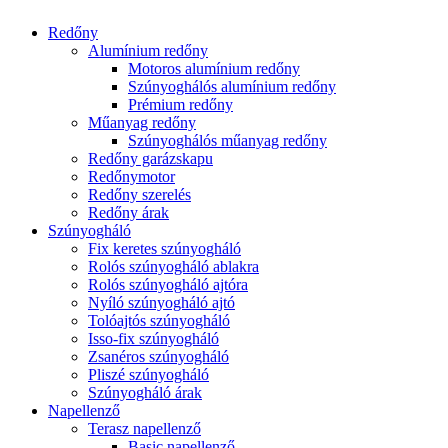
Redőny
Alumínium redőny
Motoros alumínium redőny
Szúnyoghálós alumínium redőny
Prémium redőny
Műanyag redőny
Szúnyoghálós műanyag redőny
Redőny garázskapu
Redőnymotor
Redőny szerelés
Redőny árak
Szúnyogháló
Fix keretes szúnyogháló
Rolós szúnyogháló ablakra
Rolós szúnyogháló ajtóra
Nyíló szúnyogháló ajtó
Tolóajtós szúnyogháló
Isso-fix szúnyogháló
Zsanéros szúnyogháló
Pliszé szúnyogháló
Szúnyogháló árak
Napellenző
Terasz napellenző
Basic napellenző