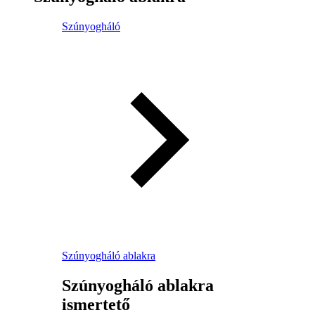
Szúnyogháló
Szúnyogháló ablakra
Szúnyogháló ablakra
ismertető