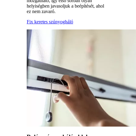
mozgatható, így első sorban olyan
helyiségben javasoljuk a beépítését, ahol
ez nem zavaró.
Fix keretes szúnyogháló