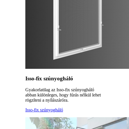
Isso-fix szúnyogháló
Gyakorlatilag az Isso-fix szúnyogháló
abban különleges, hogy fúrás nélkül lehet
rögzíteni a nyílászáróra.
Isso-fix szúnyogháló