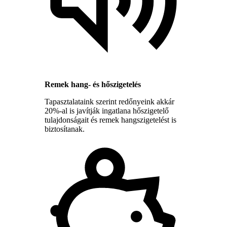
Remek hang- és hőszigetelés
Tapasztalataink szerint redőnyeink akkár
20%-al is javítják ingatlana hőszigetelő
tulajdonságait és remek hangszigetelést is
biztosítanak.