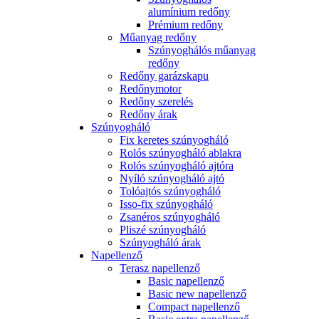
alumínium redőny
Prémium redőny
Műanyag redőny
Szúnyoghálós műanyag
redőny
Redőny garázskapu
Redőnymotor
Redőny szerelés
Redőny árak
Szúnyogháló
Fix keretes szúnyogháló
Rolós szúnyogháló ablakra
Rolós szúnyogháló ajtóra
Nyíló szúnyogháló ajtó
Tolóajtós szúnyogháló
Isso-fix szúnyogháló
Zsanéros szúnyogháló
Pliszé szúnyogháló
Szúnyogháló árak
Napellenző
Terasz napellenző
Basic napellenző
Basic new napellenző
Compact napellenző