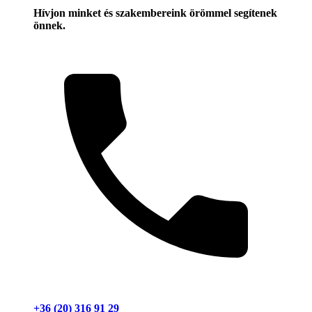
Hívjon minket és szakembereink örömmel segítenek
önnek.
+36 (20) 316 91 29