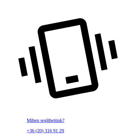
Miben segíthetünk?
+36 (20) 316 91 29