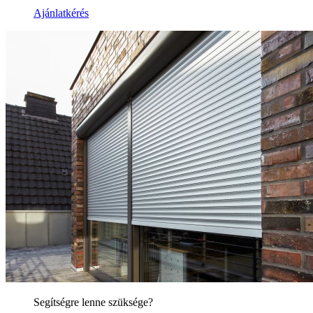
Ajánlatkérés
Segítségre lenne szüksége?