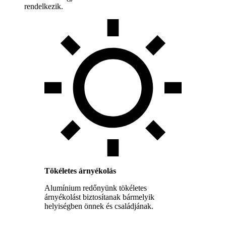
rendelkezik.
Tökéletes árnyékolás
Alumínium redőnyünk tökéletes
árnyékolást biztosítanak bármelyik
helyiségben önnek és családjának.