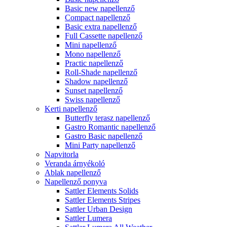
Basic new napellenző
Compact napellenző
Basic extra napellenző
Full Cassette napellenző
Mini napellenző
Mono napellenző
Practic napellenző
Roll-Shade napellenző
Shadow napellenző
Sunset napellenző
Swiss napellenző
Kerti napellenző
Butterfly terasz napellenző
Gastro Romantic napellenző
Gastro Basic napellenző
Mini Party napellenző
Napvitorla
Veranda árnyékoló
Ablak napellenző
Napellenző ponyva
Sattler Elements Solids
Sattler Elements Stripes
Sattler Urban Design
Sattler Lumera