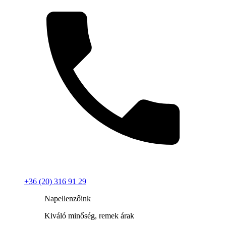
+36 (20) 316 91 29
Napellenzőink
Kiváló minőség, remek árak