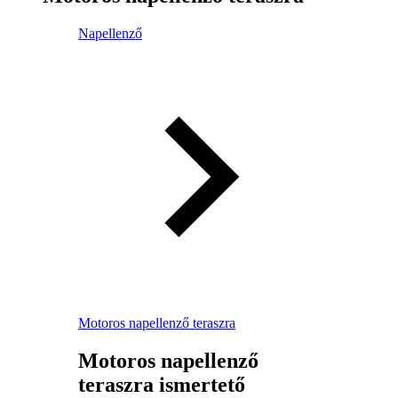
Napellenző
Motoros napellenző teraszra
Motoros napellenző
teraszra ismertető