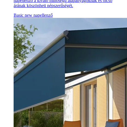
napellenző a kiváló minőségű alapanyagoknak és olcsó
árának köszönheti népszerűségét.
Basic new napellenző