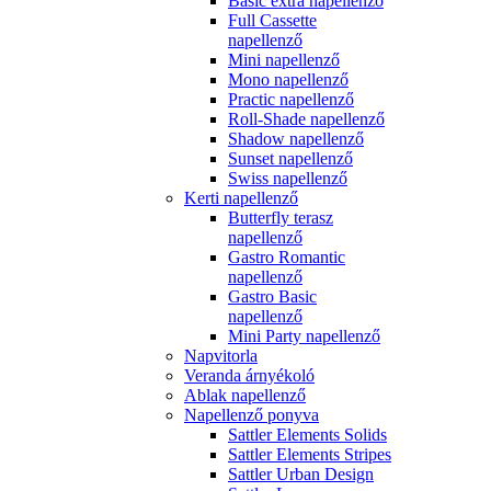
Basic extra napellenző
Full Cassette
napellenző
Mini napellenző
Mono napellenző
Practic napellenző
Roll-Shade napellenző
Shadow napellenző
Sunset napellenző
Swiss napellenző
Kerti napellenző
Butterfly terasz
napellenző
Gastro Romantic
napellenző
Gastro Basic
napellenző
Mini Party napellenző
Napvitorla
Veranda árnyékoló
Ablak napellenző
Napellenző ponyva
Sattler Elements Solids
Sattler Elements Stripes
Sattler Urban Design