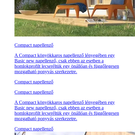
Compact napellenző
A Compact könyökkaros napellenző lényegében egy
Basic new napellenző, csak ebben az esetben a
homlokprofilt lecseréltük egy önállóan és függőlegesen
mozgatható ponyvás szerkezetre.
Compact napellenző
Compact napellenző
A Compact könyökkaros napellenző lényegében egy
Basic new napellenző, csak ebben az esetben a
homlokprofilt lecseréltük egy önállóan és függőlegesen
mozgatható ponyvás szerkezetre.
Compact napellenző