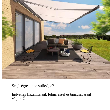
Segítségre lenne szüksége?
Ingyenes kiszállítással, felméréssel és tanácsadással
várjuk Önt.