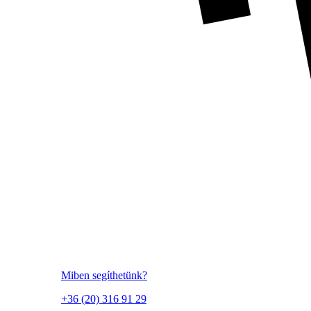
Miben segíthetünk?
+36 (20) 316 91 29