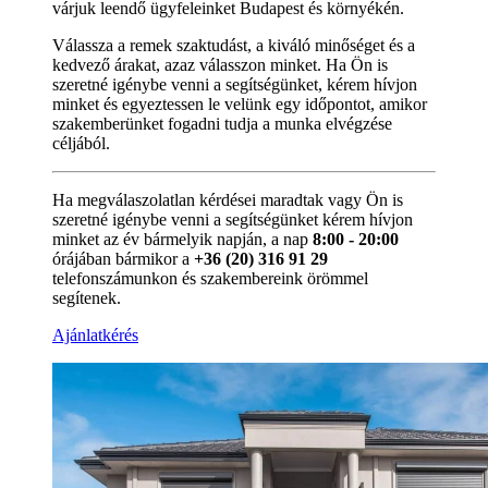
várjuk leendő ügyfeleinket Budapest és környékén.
Válassza a remek szaktudást, a kiváló minőséget és a
kedvező árakat, azaz válasszon minket. Ha Ön is
szeretné igénybe venni a segítségünket, kérem hívjon
minket és egyeztessen le velünk egy időpontot, amikor
szakemberünket fogadni tudja a munka elvégzése
céljából.
Ha megválaszolatlan kérdései maradtak vagy Ön is
szeretné igénybe venni a segítségünket kérem hívjon
minket az év bármelyik napján, a nap
8:00 - 20:00
órájában bármikor a
+36 (20) 316 91 29
telefonszámunkon és szakembereink örömmel
segítenek.
Ajánlatkérés