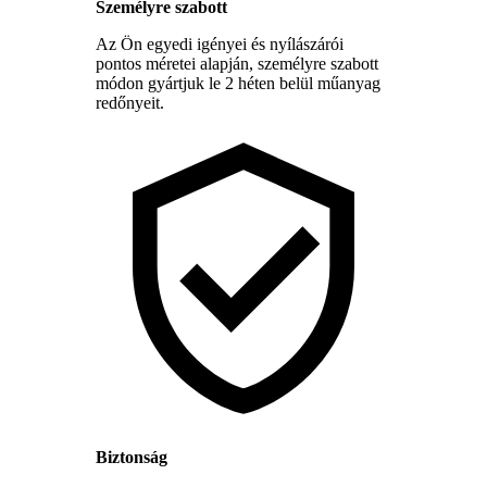
Személyre szabott
Az Ön egyedi igényei és nyílászárói
pontos méretei alapján, személyre szabott
módon gyártjuk le 2 héten belül műanyag
redőnyeit.
Biztonság