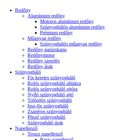
Redőny
Alumínium redőny
Motoros alumínium redőny
Szúnyoghálós alumínium redőny
Prémium redőny
Műanyag redőny
Szúnyoghálós műanyag redőny
Redőny garázskapu
Redőnymotor
Redőny szerelés
Redőny árak
Szúnyogháló
Fix keretes szúnyogháló
Rolós szúnyogháló ablakra
Rolós szúnyogháló ajtóra
Nyíló szúnyogháló ajtó
Tolóajtós szúnyogháló
Isso-fix szúnyogháló
Zsanéros szúnyogháló
Pliszé szúnyogháló
Szúnyogháló árak
Napellenző
Terasz napellenző
Basic napellenző