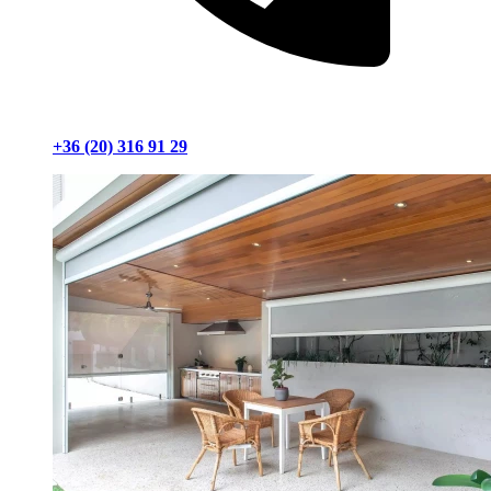
+36 (20) 316 91 29