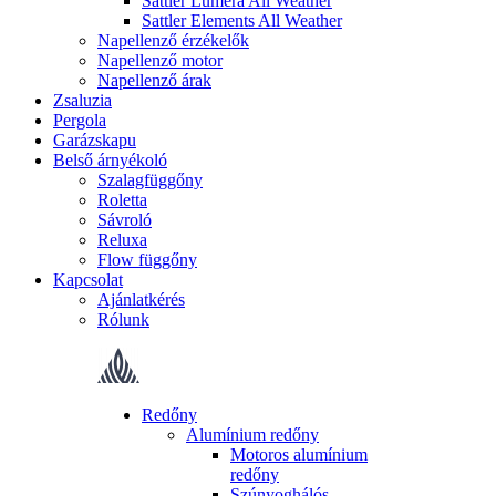
Sattler Lumera All Weather
Sattler Elements All Weather
Napellenző érzékelők
Napellenző motor
Napellenző árak
Zsaluzia
Pergola
Garázskapu
Belső árnyékoló
Szalagfüggőny
Roletta
Sávroló
Reluxa
Flow függőny
Kapcsolat
Ajánlatkérés
Rólunk
Redőny
Alumínium redőny
Motoros alumínium
redőny
Szúnyoghálós